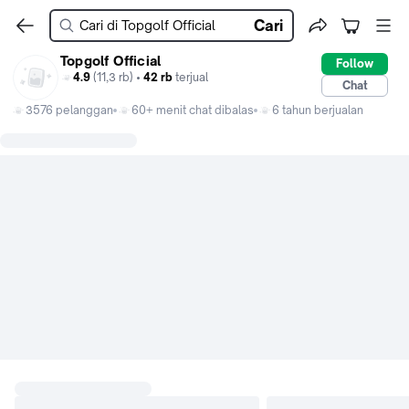
Cari
Topgolf Official
Follow
4.9
(11,3 rb) •
42 rb
terjual
Chat
3576 pelanggan
60+ menit chat dibalas
6 tahun berjualan