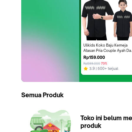
Ulikids Koko Baju Kemeja 
Atasan Pria Couple Ayah Dan
Anak Laki-Laki Fashion 
Rp159.000
Muslim Kombinasi Bordir 
Rp599.000
73%
Premium Terbaru Dan Terkin
3.9
500+ terjual
Semua Produk
Toko ini belum me
produk