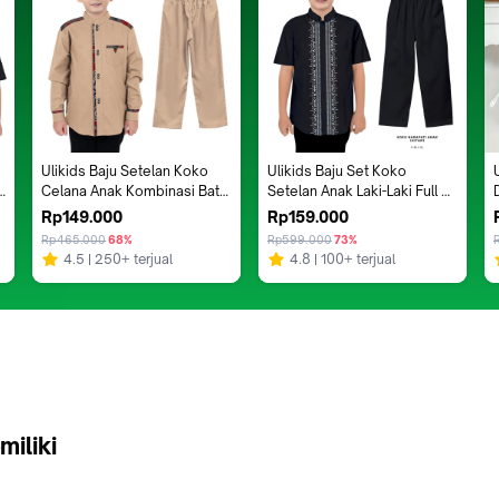
Ulikids Baju Setelan Koko 
Ulikids Baju Set Koko 
 
Celana Anak Kombinasi Batik 
Setelan Anak Laki-Laki Full 
Pakistan Anak Laki-Laki 4 
Bordir Premium Lengan 
Rp149.000
Rp159.000
Tahun - 10 Tahun Lengan 
Pendek Usia 4 - 13 Tahun 
Rp465.000
68%
Rp599.000
73%
i
Panjang Terlaris 2023 =
Termurah Dan Terlaris 
4.5
250+ terjual
4.8
100+ terjual
Lebaran 2025
miliki