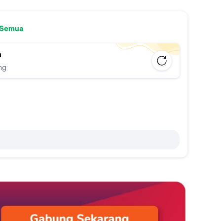
 Semua
n
ng