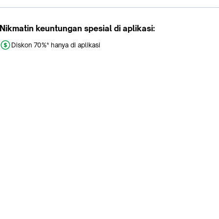
Nikmatin keuntungan spesial di aplikasi:
Diskon 70%* hanya di aplikasi
Promo khusus aplikasi
Gratis Ongkir tiap hari
Buka aplikasi dengan scan QR atau klik tombol:
Pelajari Selengkapnya