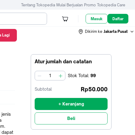
Tentang Tokopedia
Mulai Berjualan
Promo
Tokopedia Care
Masuk
Daftar
Dikirim ke
Jakarta Pusat
 Lagi
Atur jumlah dan catatan
Stok
Total
:
99
jumlah
Rp50.000
Subtotal
+ Keranjang
jenis
Beli
a
cm.
i dapat