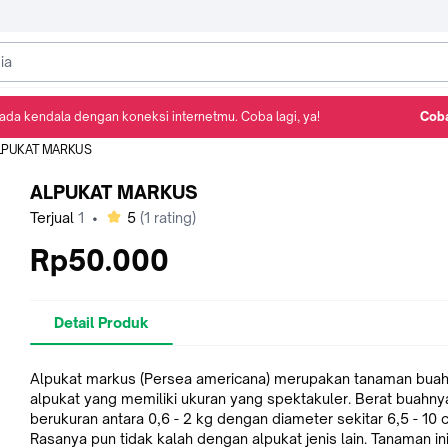
ada kendala dengan koneksi internetmu. Coba lagi, ya!
Coba
Detail Produk
Ulasan
Rekomendasi
LPUKAT MARKUS
ALPUKAT MARKUS
bintang
Terjual
1
•
5
(
1
rating)
Rp50.000
Detail Produk
Alpukat markus (Persea americana) merupakan tanaman buah 
alpukat yang memiliki ukuran yang spektakuler. Berat buahny
berukuran antara 0,6 - 2 kg dengan diameter sekitar 6,5 - 10 
Rasanya pun tidak kalah dengan alpukat jenis lain. Tanaman in