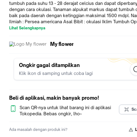
tumbuh pada suhu 13 - 28 derajat celcius dan dapat diperban
dengan cara okulasi. Tanaman alpukat markus dapat tumbuh
baik pada daerah dengan ketinggian maksimal 1500 mdpl. N
Ilmiah : Persea americana Asal Bibit : okulasi Iklim Tumbuh Opt
dataran rendah sampai dataran tinggi Kebutuhan Sinar Matahar
Lihat Selengkapnya
sepanjang hari Masa Produktif : berbuah dalam 3 - 5 tahun Bu
dimakan : dapat dimakan langsung Ukuran Pot Minimal : diam
My flower
lebih dari 60cm Media Tanam : tanah dan humus Penyiraman : 
2x Ukuran Tanaman Saat Ini : 40-60 cm Tinggi Tanaman Akan 
tinggi lebih dari 5 meter, tetapi bisa di pendek kan dengan
pemangkasan Pemupukan : sebulan sekali dengan pupuk NP
Ongkir gagal ditampilkan
Klik ikon di samping untuk coba lagi
Beli di aplikasi, makin banyak promo!
Scan QR-nya untuk lihat barang ini di aplikasi
Sc
Tokopedia. Bebas ongkir, lho~
Ada masalah dengan produk ini?