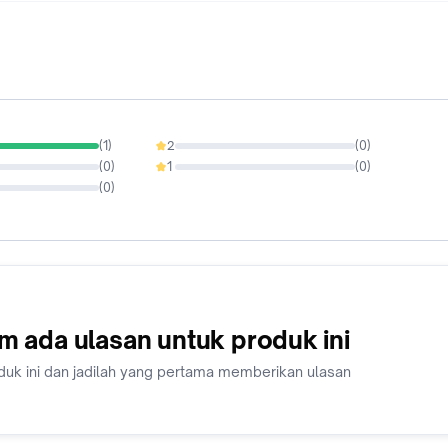
(
1
)
2
(
0
)
0%
(
0
)
1
(
0
)
0%
(
0
)
m ada ulasan untuk produk ini
duk ini dan jadilah yang pertama memberikan ulasan