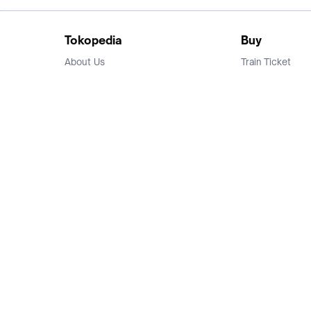
Tokopedia
Buy
About Us
Train Ticket
Career
Flight Ticket
Blog
Ticket Events
Tokopedia Salam
Hotlist
Hotel
Category
Bridestory
Sell
Parentstory
Seller Center
Tokopedia Dictionary
Mitra Toppers
Mall
Register Mall
Tokopedia Apps
Billing & Top up
Deals Tokopedia