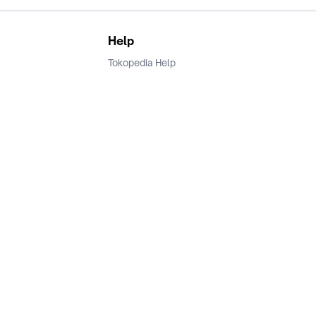
Help
Tokopedia Help
Terms and Condition
Privacy
Keamanan & Privasi
Ikuti Kami