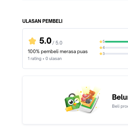
ULASAN PEMBELI
5.0
5
/ 5.0
100%
4
0%
100% pembeli merasa puas
3
0%
1 rating • 0 ulasan
Belu
Beli pro