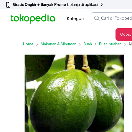
Gratis Ongkir + Banyak Promo
belanja di aplikasi
Kategori
Oops, 
ALPUKAT MARKUS
Home
Makanan & Minuman
Buah
Buah-buahan
A