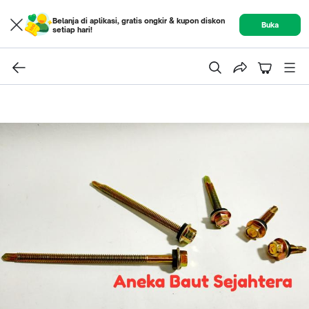
Belanja di aplikasi, gratis ongkir & kupon diskon
Buka
setiap hari!