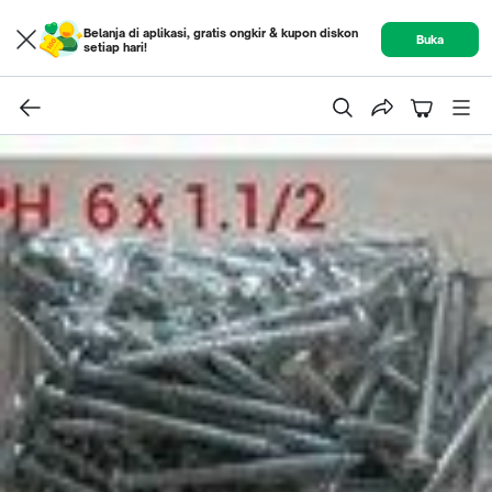
Belanja di aplikasi, gratis ongkir & kupon diskon
Buka
setiap hari!