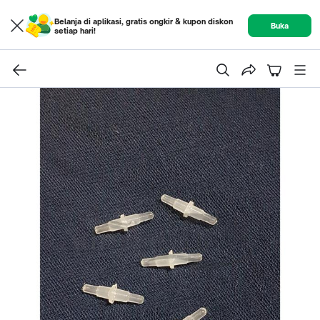
Belanja di aplikasi, gratis ongkir & kupon diskon
Buka
setiap hari!