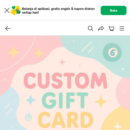
Belanja di aplikasi, gratis ongkir & kupon diskon
Buka
setiap hari!