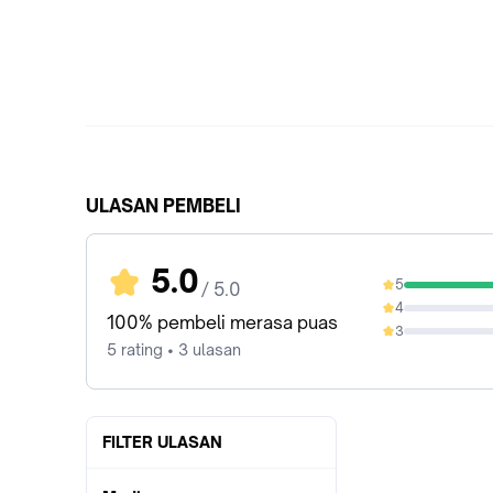
ULASAN PEMBELI
5.0
5
/ 5.0
100%
4
0%
100% pembeli merasa puas
3
0%
5 rating • 3 ulasan
FILTER ULASAN