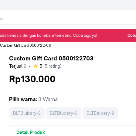
ada kendala dengan koneksi internetmu. Coba lagi, ya!
Coba
Detail Produk
Ulasan
Rekomendasi
Custom Gift Card 0500122703
Custom Gift Card 0500122703
bintang
Terjual
9
•
5
(
5
rating)
Rp130.000
Pilih
warna
:
3 Warna
BLTBlubery-3
BLTBlubery-6
BLTBlubery-9
Detail Produk