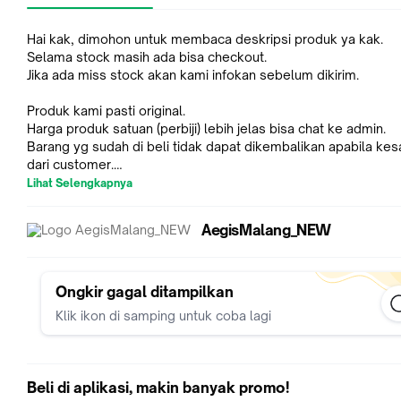
Hai kak, dimohon untuk membaca deskripsi produk ya kak.
Selama stock masih ada bisa checkout.
Jika ada miss stock akan kami infokan sebelum dikirim.
Produk kami pasti original.
Harga produk satuan (perbiji) lebih jelas bisa chat ke admin.
Barang yg sudah di beli tidak dapat dikembalikan apabila kes
dari customer.
Lihat Selengkapnya
Packing :
- Free bubblewrap
AegisMalang_NEW
- Free sticker fragile dan wajib video unboxing.
*Demi kenyamanan bersama harap melakukan video unboxing
awal sampai akhir.
Ongkir gagal ditampilkan
Klik ikon di samping untuk coba lagi
*Resiko di ekspedisi bukan tanggung jawab kami, silahkan
menambahkan packing dus supaya lebih aman.
*Melakukan order berarti dianggap setuju.
Beli di aplikasi, makin banyak promo!