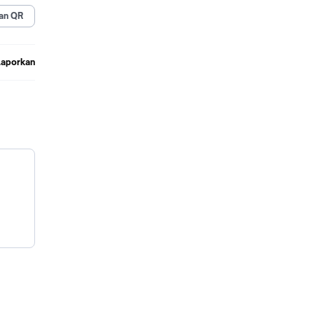
ansi
an QR
Laporkan