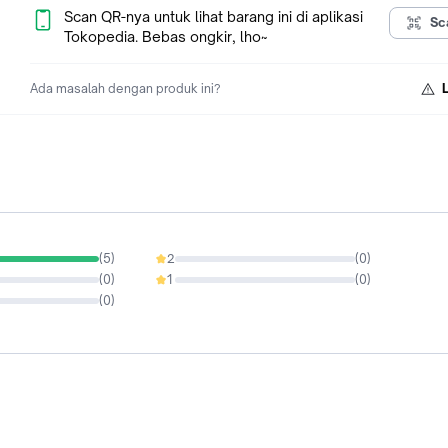
===== Tidak ada garansi toko untuk produk apapun / klaim gar
Scan QR-nya untuk lihat barang ini di aplikasi
Sc
bisa langsung ke produsen =====
Tokopedia. Bebas ongkir, lho~
Ada masalah dengan produk ini?
(
5
)
2
(
0
)
0%
(
0
)
1
(
0
)
0%
(
0
)