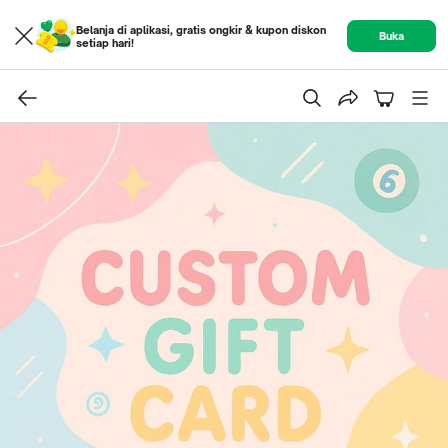
Belanja di aplikasi, gratis ongkir & kupon diskon
Buka
setiap hari!