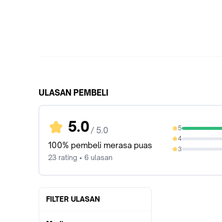
ULASAN PEMBELI
5.0
5
/ 5.0
100%
4
0%
100% pembeli merasa puas
3
0%
23 rating • 6 ulasan
FILTER ULASAN