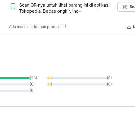
===== Tidak ada garansi toko untuk produk apapun / klaim gar
Scan QR-nya untuk lihat barang ini di aplikasi
Sc
bisa langsung ke produsen =====
Tokopedia. Bebas ongkir, lho~
Ada masalah dengan produk ini?
(
23
)
2
(
0
)
0%
(
0
)
1
(
0
)
0%
(
0
)