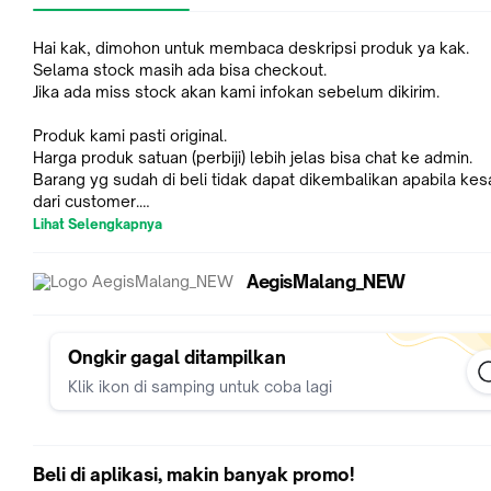
Hai kak, dimohon untuk membaca deskripsi produk ya kak.
Selama stock masih ada bisa checkout.
Jika ada miss stock akan kami infokan sebelum dikirim.
Produk kami pasti original.
Harga produk satuan (perbiji) lebih jelas bisa chat ke admin.
Barang yg sudah di beli tidak dapat dikembalikan apabila kes
dari customer.
Lihat Selengkapnya
Packing :
- Free bubblewrap
AegisMalang_NEW
- Free sticker fragile dan wajib video unboxing.
*Demi kenyamanan bersama harap melakukan video unboxing
awal sampai akhir.
Ongkir gagal ditampilkan
Klik ikon di samping untuk coba lagi
*Resiko di ekspedisi bukan tanggung jawab kami, silahkan
menambahkan packing dus supaya lebih aman.
*Melakukan order berarti dianggap setuju.
Beli di aplikasi, makin banyak promo!