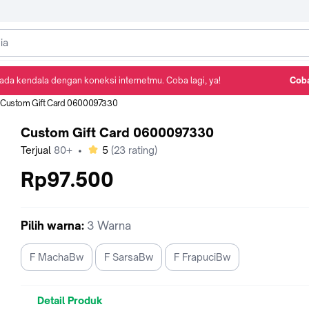
ada kendala dengan koneksi internetmu. Coba lagi, ya!
Coba
Detail Produk
Ulasan
Rekomendasi
Custom Gift Card 0600097330
Custom Gift Card 0600097330
bintang
Terjual
80+
•
5
(
23
rating)
Rp97.500
Pilih
warna
:
3 Warna
F MachaBw
F SarsaBw
F FrapuciBw
Detail Produk