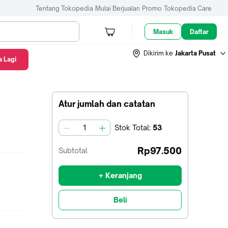
Tentang Tokopedia
Mulai Berjualan
Promo
Tokopedia Care
Masuk
Daftar
Dikirim ke
Jakarta Pusat
 Lagi
Atur jumlah dan catatan
Stok
Total
:
53
jumlah
Rp97.500
Subtotal
+ Keranjang
Beli