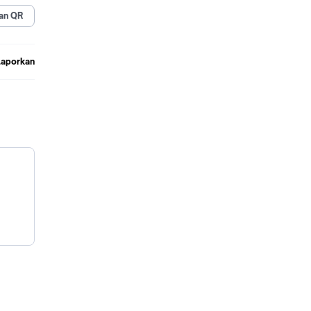
ansi
an QR
Laporkan