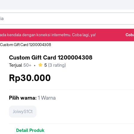
ada kendala dengan koneksi internetmu. Coba lagi, ya!
Coba
Detail Produk
Ulasan
Rekomendasi
Custom Gift Card 1200004308
Custom Gift Card 1200004308
bintang
Terjual
50+
•
5
(
3
rating)
Rp30.000
Pilih
warna
:
1 Warna
JoiwyS1Ct
Detail Produk