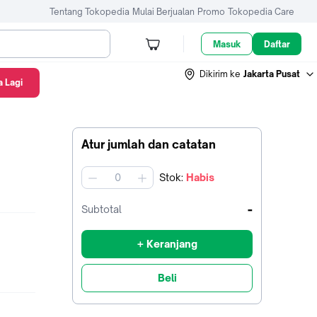
Tentang Tokopedia
Mulai Berjualan
Promo
Tokopedia Care
Masuk
Daftar
Dikirim ke
Jakarta Pusat
 Lagi
Atur jumlah dan catatan
Stok
:
Habis
jumlah
-
Subtotal
+ Keranjang
Beli