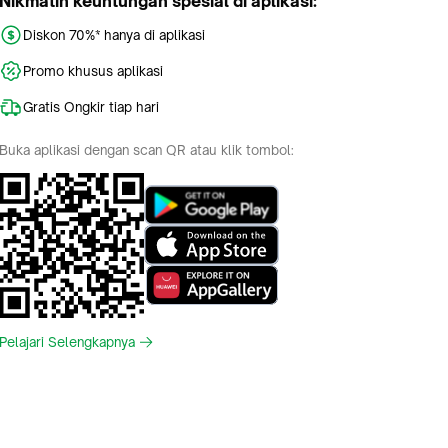
Nikmatin keuntungan spesial di aplikasi:
Diskon 70%* hanya di aplikasi
Promo khusus aplikasi
Gratis Ongkir tiap hari
Buka aplikasi dengan scan QR atau klik tombol:
Pelajari Selengkapnya