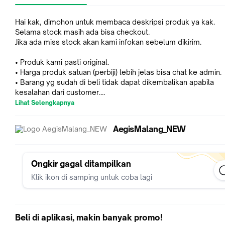
Hai kak, dimohon untuk membaca deskripsi produk ya kak.
Selama stock masih ada bisa checkout.
Jika ada miss stock akan kami infokan sebelum dikirim.
• Produk kami pasti original.
• Harga produk satuan (perbiji) lebih jelas bisa chat ke admin.
• Barang yg sudah di beli tidak dapat dikembalikan apabila
kesalahan dari customer.
Lihat Selengkapnya
Packing :
- Free bubblewrap
AegisMalang_NEW
- Free sticker fragile dan wajib video unboxing.
*Demi kenyamanan bersama harap melakukan video unboxing
awal sampai akhir.
Ongkir gagal ditampilkan
Klik ikon di samping untuk coba lagi
*Resiko di ekspedisi bukan tanggung jawab kami, silahkan
menambahkan packing dus supaya lebih aman.
*Melakukan order berarti dianggap setuju.
Beli di aplikasi, makin banyak promo!