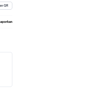
ansi
an QR
Laporkan