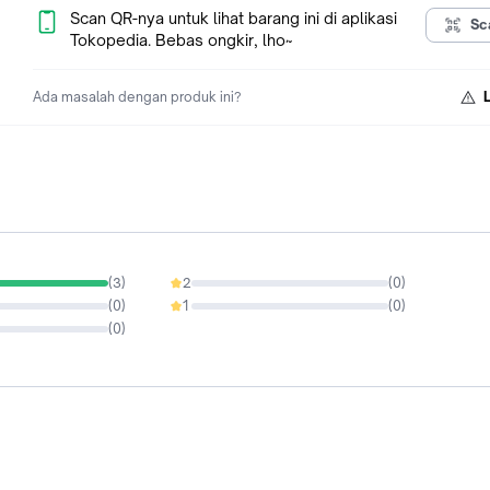
===== Tidak ada garansi toko untuk produk apapun / klaim gar
Scan QR-nya untuk lihat barang ini di aplikasi
Sc
bisa langsung ke produsen =====
Tokopedia. Bebas ongkir, lho~
Ada masalah dengan produk ini?
(
3
)
2
(
0
)
0%
(
0
)
1
(
0
)
0%
(
0
)