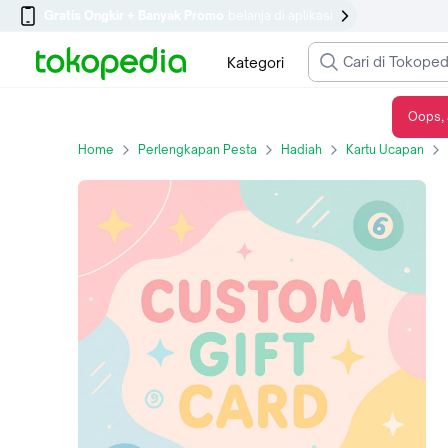
Gratis Ongkir + Banyak Promo
belanja di aplikasi
Kategori
Oops, 
Custom Gift Card 1200004308
Home
Perlengkapan Pesta
Hadiah
Kartu Ucapan