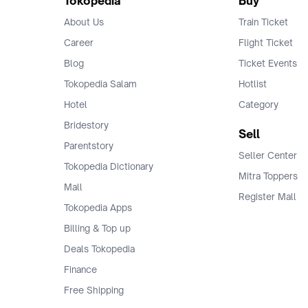
Tokopedia
Buy
About Us
Train Ticket
Career
Flight Ticket
Blog
Ticket Events
Tokopedia Salam
Hotlist
Hotel
Category
Bridestory
Sell
Parentstory
Seller Center
Tokopedia Dictionary
Mitra Toppers
Mall
Register Mall
Tokopedia Apps
Billing & Top up
Deals Tokopedia
Finance
Free Shipping