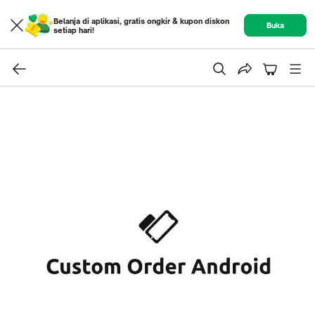
Belanja di aplikasi, gratis ongkir & kupon diskon
Buka
setiap hari!