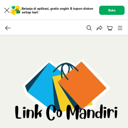
Belanja di aplikasi, gratis ongkir & kupon diskon
Buka
setiap hari!