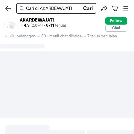
Cari
AKARDEWAJATI
Follow
4.9
(2.874) •
8711
terjual
Chat
363 pelanggan
60+ menit chat dibalas
7 tahun berjualan