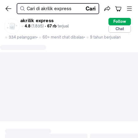
Cari
akrilik express
Follow
4.8
(1.835) •
67 rb
terjual
Chat
334 pelanggan
60+ menit chat dibalas
9 tahun berjualan