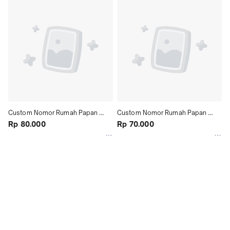
Custom Nomor Rumah Papan 
Custom Nomor Rumah Papan 
Alamat Nomer No Minimalist 
Rp 80.000
Alamat Nomer No Minimalist 
Rp 70.000
Timbul Acrylic
Timbul Acrylic