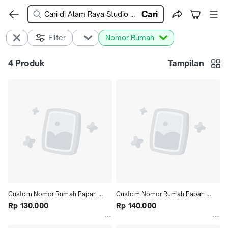
Cari
Filter
Nomor Rumah
4
Produk
Tampilan
Custom Nomor Rumah Papan 
Custom Nomor Rumah Papan 
Alamat Nomer No Minimalist 
Rp 130.000
Alamat Nomer No Minimalist 
Rp 140.000
Timbul Acrylic
Timbul Acrylic