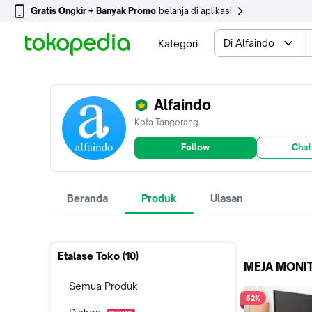
Gratis Ongkir + Banyak Promo
belanja di aplikasi
Di Alfaindo
Kategori
Alfaindo
Kota Tangerang
Follow
Chat
Beranda
Produk
Ulasan
Etalase Toko (
10
)
MEJA MONI
Semua Produk
52%