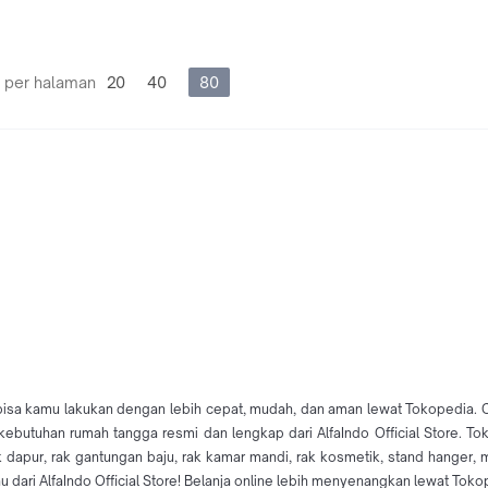
 per halaman
20
40
80
 bisa kamu lakukan dengan lebih cepat, mudah, dan aman lewat Tokopedia. 
utuhan rumah tangga resmi dan lengkap dari AlfaIndo Official Store. Tok
 dapur, rak gantungan baju, rak kamar mandi, rak kosmetik, stand hanger, 
 dari AlfaIndo Official Store! Belanja online lebih menyenangkan lewat Toko