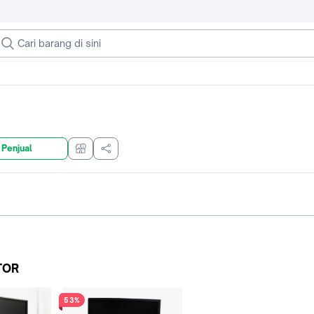
 Penjual
TOR
53%