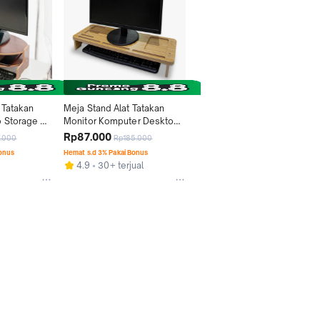
Tatakan 
Meja Stand Alat Tatakan 
 Storage 
Monitor Komputer Desktop 
LC081
Computer Laptop Organizer 
Rp87.000
1.000
Rp185.000
Kayu MDF - LC053
Bonus
Hemat s.d 3% Pakai Bonus
4.9
30+ terjual