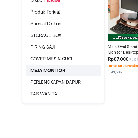
Diskon
PROMO
Produk Terjual
Spesial Diskon
STORAGE BOX
PIRING SAJI
Meja Oval Stand 
Monitor Desktop
Organizer MDF 
COVER MESIN CUCI
Rp87.000
Rp18
Hemat s.d 3% Pakai 
MEJA MONITOR
1 terjual
PERLENGKAPAN DAPUR
TAS WANITA