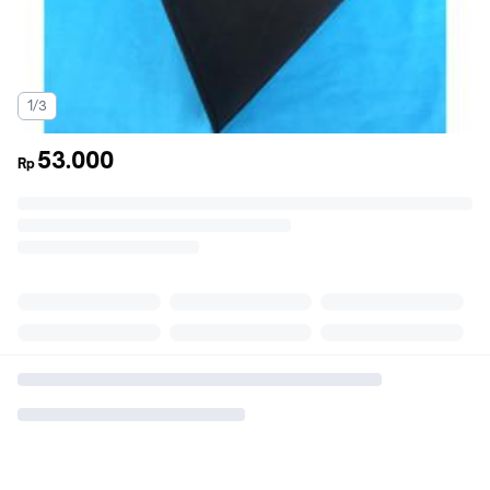
1/3
53.000
Rp