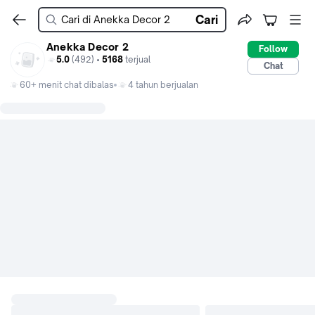
Cari
Anekka Decor 2
Follow
5.0
(492) •
5168
terjual
Chat
60+ menit chat dibalas
4 tahun berjualan