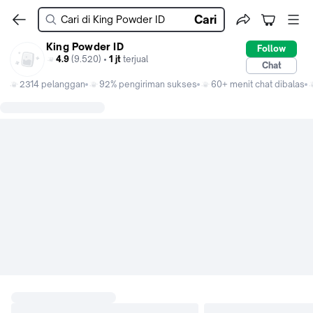
Cari
King Powder ID
Follow
4.9
(9.520) •
1 jt
terjual
Chat
2314 pelanggan
92% pengiriman sukses
60+ menit chat dibalas