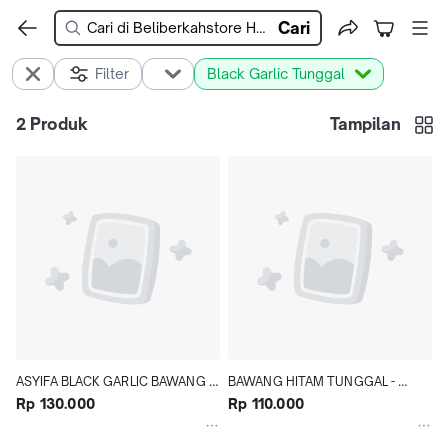
Cari
Filter
Black Garlic Tunggal
2
Produk
Tampilan
ASYIFA BLACK GARLIC BAWANG 
BAWANG HITAM TUNGGAL - 
TUNGGAL  Diabetes Kolesterol 
Rp 130.000
BLACK GARLIC BAWANG HITAM 
Rp 110.000
Kanker TBC dll
LAMPUNG - Herbal