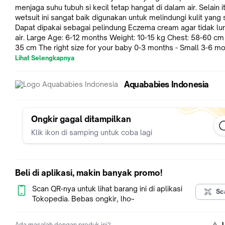
menjaga suhu tubuh si kecil tetap hangat di dalam air. Selain it
wetsuit ini sangat baik digunakan untuk melindungi kulit yang s
Dapat dipakai sebagai pelindung Eczema cream agar tidak lun
air. Large Age: 6-12 months Weight: 10-15 kg Chest: 58-60 cm Body:
35 cm The right size for your baby 0-3 months - Small 3-6 months -
Medium 6-12 months - Large 12-24 months - X Large
Lihat Selengkapnya
Aquababies Indonesia
Ongkir gagal ditampilkan
Klik ikon di samping untuk coba lagi
Beli di aplikasi, makin banyak promo!
Scan QR-nya untuk lihat barang ini di aplikasi
Sc
Tokopedia. Bebas ongkir, lho~
Ada masalah dengan produk ini?