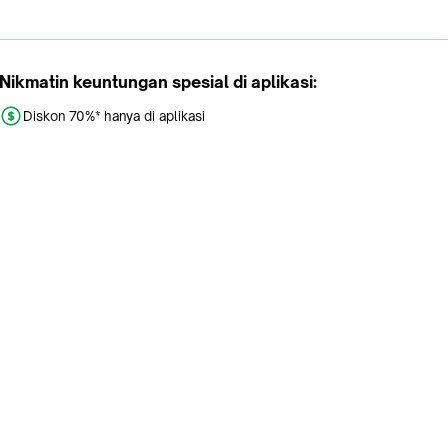
Nikmatin keuntungan spesial di aplikasi:
Diskon 70%* hanya di aplikasi
Promo khusus aplikasi
Gratis Ongkir tiap hari
Buka aplikasi dengan scan QR atau klik tombol:
Pelajari Selengkapnya