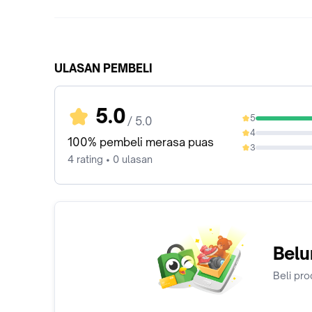
ULASAN PEMBELI
5.0
5
/ 5.0
100%
4
0%
100% pembeli merasa puas
3
0%
4 rating • 0 ulasan
Belu
Beli pro