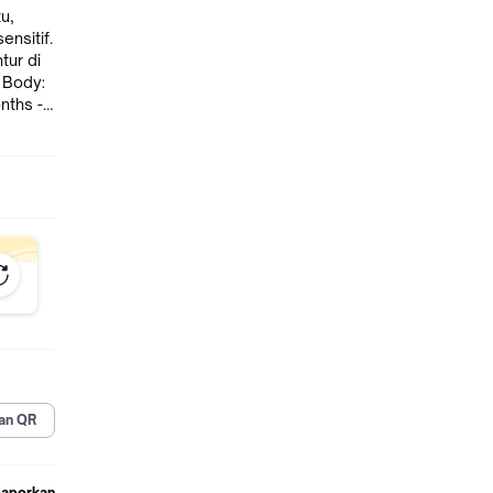
u,
ensitif.
tur di
an QR
Laporkan