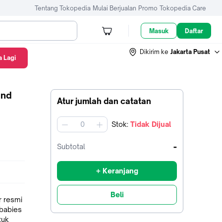
Tentang Tokopedia
Mulai Berjualan
Promo
Tokopedia Care
Masuk
Daftar
Dikirim ke
Jakarta Pusat
 Lagi
and
Atur jumlah dan catatan
Stok
:
Tidak Dijual
jumlah
-
Subtotal
+ Keranjang
Beli
r resmi