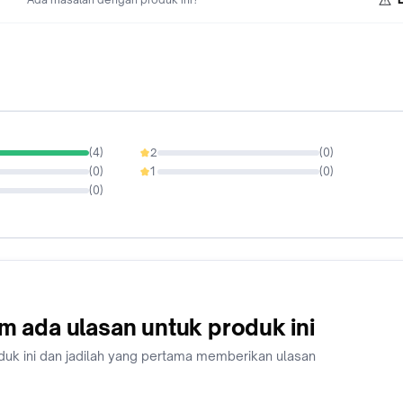
(
4
)
2
(
0
)
0%
(
0
)
1
(
0
)
0%
(
0
)
m ada ulasan untuk produk ini
duk ini dan jadilah yang pertama memberikan ulasan