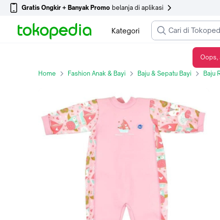
Gratis Ongkir + Banyak Promo
belanja di aplikasi
Kategori
Oops, 
Splash About Baby Wetsuit WarminOne Owl and the Pussycat 6-12 Months L
Home
Fashion Anak & Bayi
Baju & Sepatu Bayi
Baju 