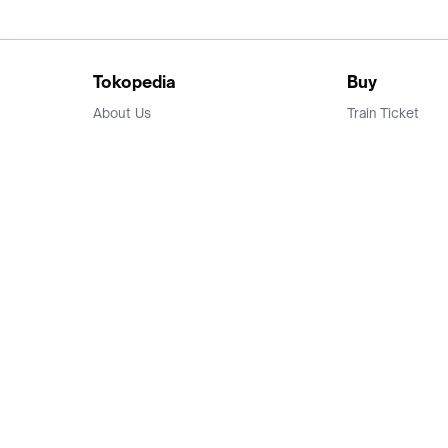
Tokopedia
Buy
About Us
Train Ticket
Career
Flight Ticket
Blog
Ticket Events
Tokopedia Salam
Hotlist
Hotel
Category
Bridestory
Sell
Parentstory
Seller Center
Tokopedia Dictionary
Mitra Toppers
Mall
Register Mall
Tokopedia Apps
Billing & Top up
Deals Tokopedia