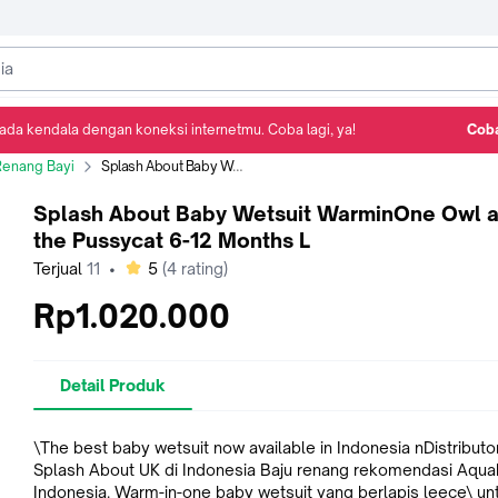
ada kendala dengan koneksi internetmu. Coba lagi, ya!
Coba
Detail Produk
Ulasan
Rekomendasi
Renang Bayi
Splash About Baby Wetsuit WarminOne Owl and the Pussycat 6-12 Months L
Splash About Baby Wetsuit WarminOne Owl 
the Pussycat 6-12 Months L
bintang
Terjual
11
•
5
(
4
rating)
Rp1.020.000
Detail Produk
\The best baby wetsuit now available in Indonesia nDistributo
Splash About UK di Indonesia Baju renang rekomendasi Aquababies
Indonesia. Warm-in-one baby wetsuit yang berlapis leece\ untuk