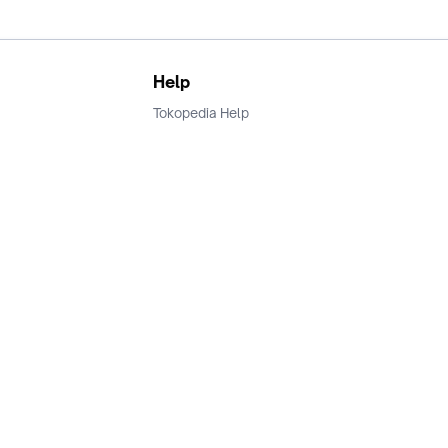
Help
Tokopedia Help
Terms and Condition
Privacy
Keamanan & Privasi
Ikuti Kami