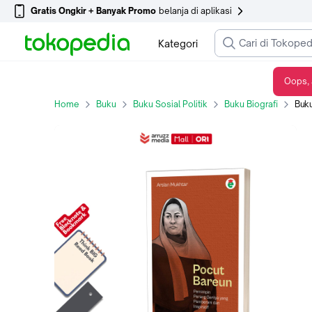
Gratis Ongkir + Banyak Promo
belanja di aplikasi
Kategori
Oops, 
Buku Biografi Pahlawan Pocut Bareun : Pemimpin Perang Gerilya yang Pemberani dan Inspiratif
Home
Buku
Buku Sosial Politik
Buku Biografi
Buku Biog