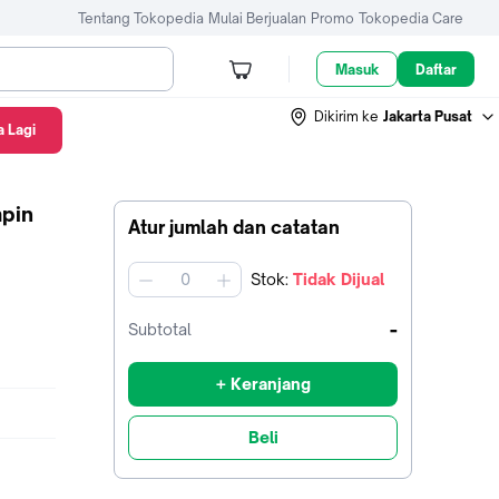
Tentang Tokopedia
Mulai Berjualan
Promo
Tokopedia Care
Masuk
Daftar
Dikirim ke
Jakarta Pusat
 Lagi
mpin
Atur jumlah dan catatan
Stok
:
Tidak Dijual
jumlah
-
Subtotal
+ Keranjang
Beli