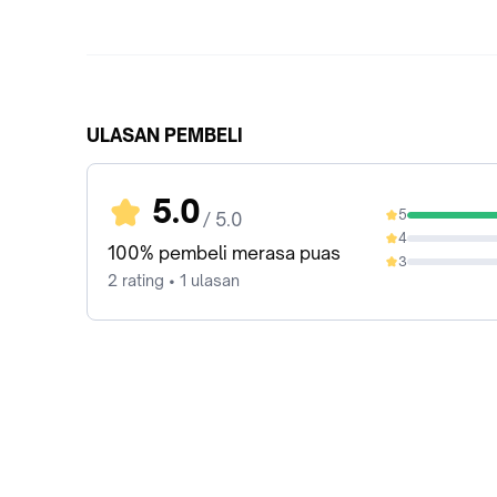
ULASAN PEMBELI
5.0
5
/ 5.0
100%
4
0%
100% pembeli merasa puas
3
0%
2 rating • 1 ulasan