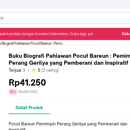
ada kendala dengan koneksi internetmu. Coba lagi, ya!
Coba
Detail Produk
Ulasan
Rekomendasi
rafi Pahlawan Pocut Bareun : Pemimpin Perang Gerilya yang Pemberani dan Inspiratif
Buku Biografi Pahlawan Pocut Bareun : Pemi
Perang Gerilya yang Pemberani dan Inspiratif
bintang
Terjual
3
•
5
(
2
rating)
Rp41.250
Harga
Rp55.000
diskon
25%
sebelum
diskon
Detail Produk
Pocut Bareun Pemimpin Perang Gerilya yang Pemberani dan
Inspiratif