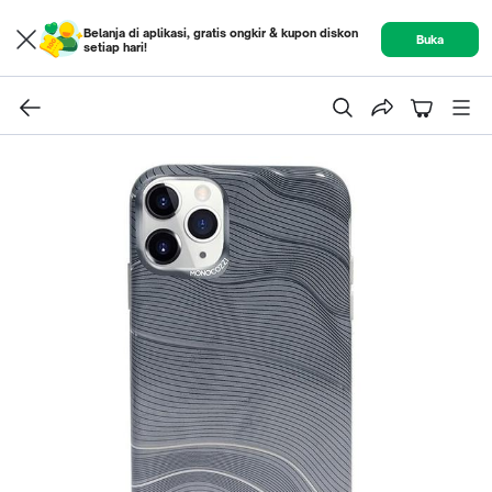
Belanja di aplikasi, gratis ongkir & kupon diskon
Buka
setiap hari!