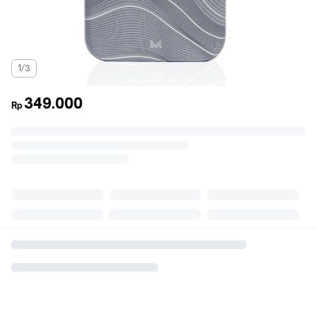
1/3
349.000
Rp