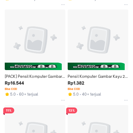
[PACK] Pensil Komputer Gambar 
Pensil Komputer Gambar Kayu 2B 
Kayu 2B Joyko P-8138 1 Pak Isi 12 
Rp16.544
Joyko P-8138 - Drawing Pencil 
Rp1.382
Drawing Pencil Murah
Murah
Bisa COD
Bisa COD
5.0
60+ terjual
5.0
40+ terjual
11%
13%