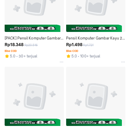
[PACK] Pensil Komputer Gambar 
Pensil Komputer Gambar Kayu 2B 
Kayu 2B Joyko P-108 1 Pak Isi 12 
Rp18.348
Joyko P-108 - Drawing Pencil 
Rp1.498
Rp20.516
Rp1.721
Drawing Pencil Pearl Color Murah
Pearl Color Murah
Bisa COD
Bisa COD
5.0
30+ terjual
5.0
100+ terjual