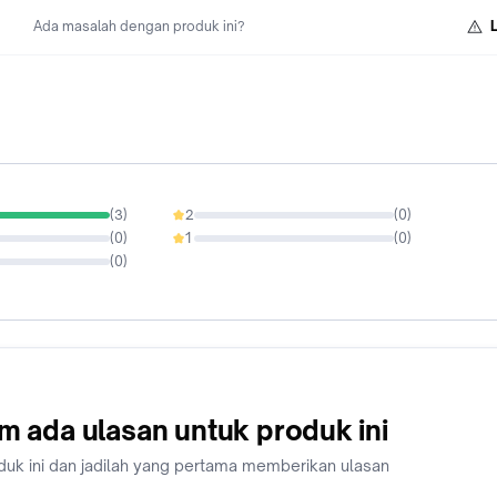
Ada masalah dengan produk ini?
(
3
)
2
(
0
)
0%
(
0
)
1
(
0
)
0%
(
0
)
m ada ulasan untuk produk ini
duk ini dan jadilah yang pertama memberikan ulasan