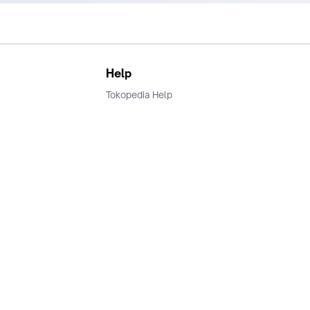
Help
Tokopedia Help
Terms and Condition
Privacy
Keamanan & Privasi