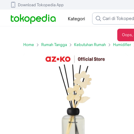
Download Tokopedia App
Kategori
Oops, 
AZKO Breathe 200 ml Vanilla Twilight Reed Diffuser Stick Pewangi Stik Aroma Reed Stick Diffuser
Home
Rumah Tangga
Kebutuhan Rumah
Humidifier