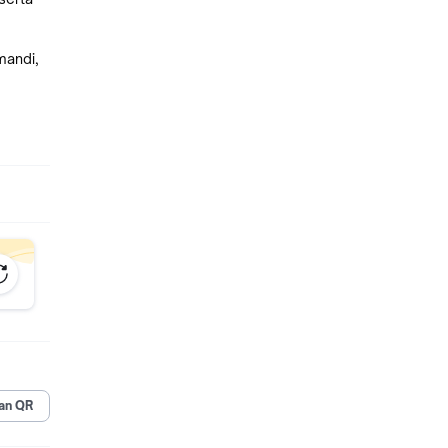
mandi,
an QR