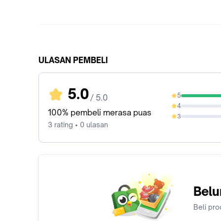
ULASAN PEMBELI
5.0
5
/ 5.0
100%
4
0%
100% pembeli merasa puas
3
0%
3 rating • 0 ulasan
Belu
Beli pro