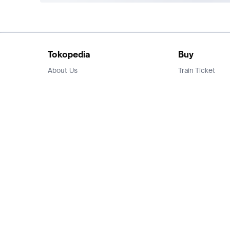
Tokopedia
Buy
About Us
Train Ticket
Career
Flight Ticket
Blog
Ticket Events
Tokopedia Salam
Hotlist
Hotel
Category
Bridestory
Sell
Parentstory
Seller Center
Tokopedia Dictionary
Mitra Toppers
Mall
Register Mall
Tokopedia Apps
Billing & Top up