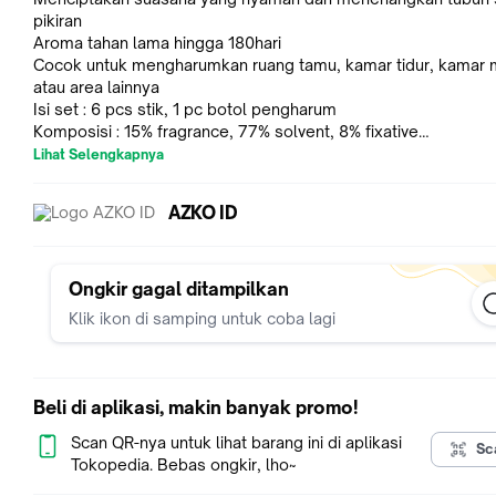
pikiran
Aroma tahan lama hingga 180hari
Cocok untuk mengharumkan ruang tamu, kamar tidur, kamar 
atau area lainnya
Isi set : 6 pcs stik, 1 pc botol pengharum
Komposisi : 15% fragrance, 77% solvent, 8% fixative
Notes :
Lihat Selengkapnya
-Top notes : vanilla, cocoa bean, bergamot
-Middle notes : black tea, coffee, sandalwood
AZKO ID
-Base notes : musk, amber, agarwood
Ketahanan aroma : 3 bulan
Isi : 200 ml
Ongkir gagal ditampilkan
Klik ikon di samping untuk coba lagi
Panjang : 8.1 cm
Lebar : 4.1 cm
Beli di aplikasi, makin banyak promo!
Tinggi : 12.9 cm
Scan QR-nya untuk lihat barang ini di aplikasi
Sc
Tokopedia. Bebas ongkir, lho~