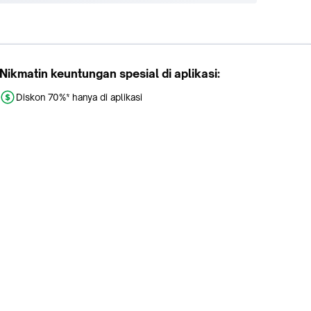
Nikmatin keuntungan spesial di aplikasi:
Diskon 70%* hanya di aplikasi
Promo khusus aplikasi
Gratis Ongkir tiap hari
Buka aplikasi dengan scan QR atau klik tombol:
Pelajari Selengkapnya