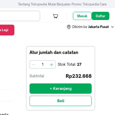
Tentang Tokopedia
Mulai Berjualan
Promo
Tokopedia Care
Masuk
Daftar
Dikirim ke
Jakarta Pusat
 Lagi
Atur jumlah dan catatan
Stok
Total
:
27
jumlah
Rp232.668
Subtotal
+ Keranjang
Beli
serta