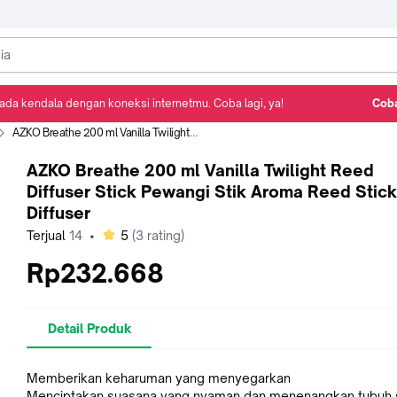
ada kendala dengan koneksi internetmu. Coba lagi, ya!
Coba
Detail Produk
Ulasan
Rekomendasi
AZKO Breathe 200 ml Vanilla Twilight Reed Diffuser Stick Pewangi Stik Aroma Reed Stick Diffuser
AZKO Breathe 200 ml Vanilla Twilight Reed
Diffuser Stick Pewangi Stik Aroma Reed Stick
Diffuser
bintang
Terjual
14
•
5
(
3
rating)
Rp232.668
Detail Produk
Memberikan keharuman yang menyegarkan
Menciptakan suasana yang nyaman dan menenangkan tubuh 