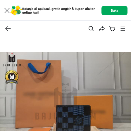
Belanja di aplikasi, gratis ongkir & kupon diskon
Buka
setiap hari!