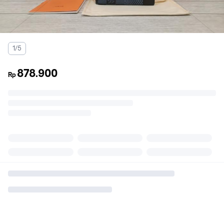
1/5
878.900
Rp