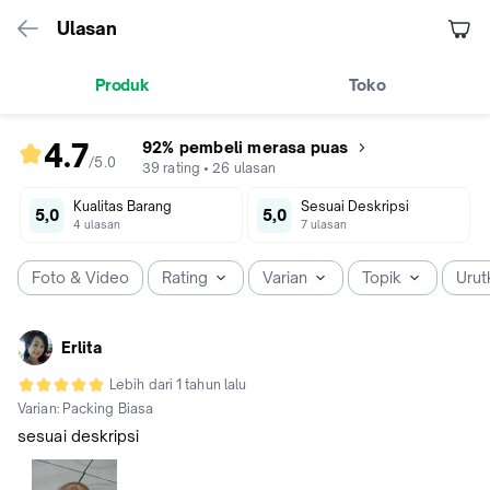
Ulasan
Produk
Toko
4.7
92% pembeli merasa puas
/5
.
0
rating
39
rating
•
26
ulasan
produk
Kualitas Barang
Sesuai Deskripsi
4.7
5,0
5,0
4
ulasan
7
ulasan
dari
5
Foto & Video
Rating
Varian
Topik
Urut
Erlita
Lebih dari 1 tahun lalu
Varian:
Packing Biasa
sesuai deskripsi