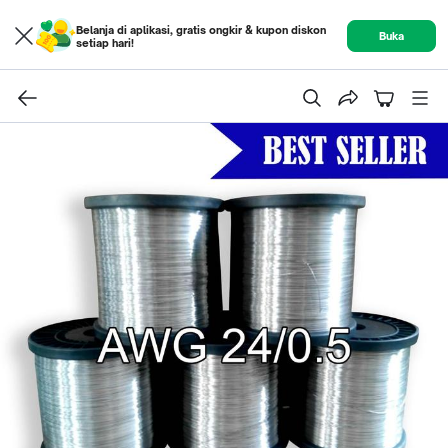
Belanja di aplikasi, gratis ongkir & kupon diskon
Buka
setiap hari!