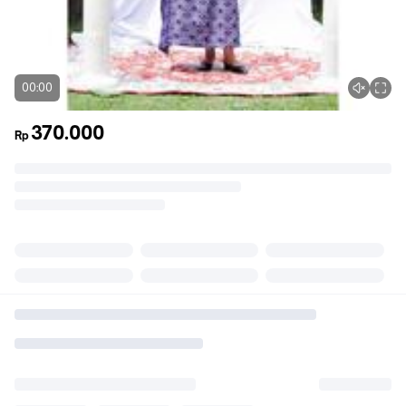
00:00
370.000
Rp