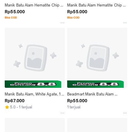
Manik Batu Alam Hematite Chip 5-
Manik Batu Alam Hematite Chip 5-
7mm Multicolored untuk Jewelry 
Rp55.000
7mm Copper untuk Jewelry dan 
Rp55.000
dan DIY
DIY
Bisa COD
Bisa COD
Manik Batu Alam, White Agate, 1 
Beadmart Manik Batu Alam 
Renteng, Bahan Aksesoris
Rp67.000
Hematite Chip 5-7mm Silver 
Rp55.000
Plating 1 Renteng Panjang 40 Cm 
5.0
1 terjual
1 terjual
Lubang 1mm untuk Kerajinan 
Tangan