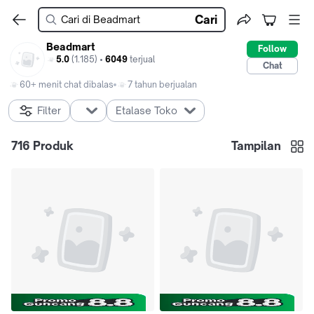
Cari
Beadmart
Follow
5.0
(1.185) •
6049
terjual
Chat
60+ menit chat dibalas
7 tahun berjualan
Filter
Etalase Toko
716
Produk
Tampilan