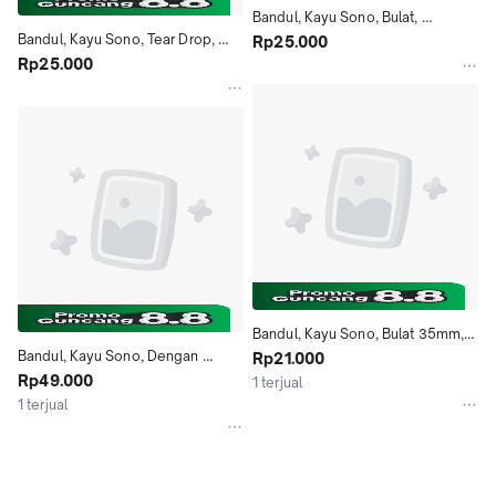
Bandul, Kayu Sono, Bulat, 
Bandul, Kayu Sono, Tear Drop, 
5x56mm, 1 Pack Bahan Aksesoris
Rp25.000
5x50x70mm, 1 Pack Bahan 
Rp25.000
Aksesoris
Bandul, Kayu Sono, Bulat 35mm, 
Bandul, Kayu Sono, Dengan 
Dengan Lubang Tengah, 1 Pack 
Rp21.000
Aksen Kerang, 1 Pack Bahan 
Rp49.000
Bahan Aksesoris
1 terjual
Aksesoris
1 terjual