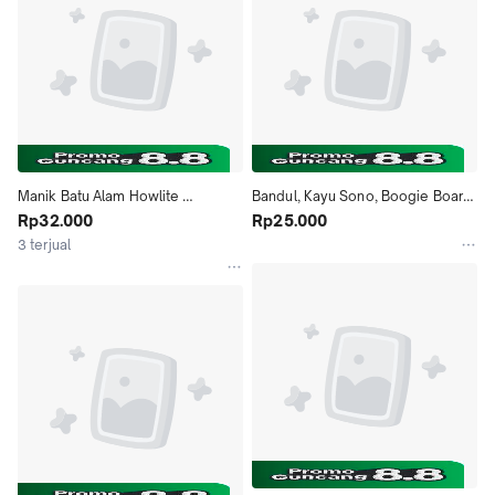
Manik Batu Alam Howlite 
Bandul, Kayu Sono, Boogie Board, 
Tengkorak Lubang Vertikal, 1 
Rp32.000
5x68x42mm, 1 Pack Bahan 
Rp25.000
Renteng, Bahan Aksesoris
Aksesoris
3 terjual