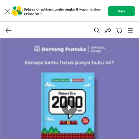
Belanja di aplikasi, gratis ongkir & kupon diskon
Buka
setiap hari!