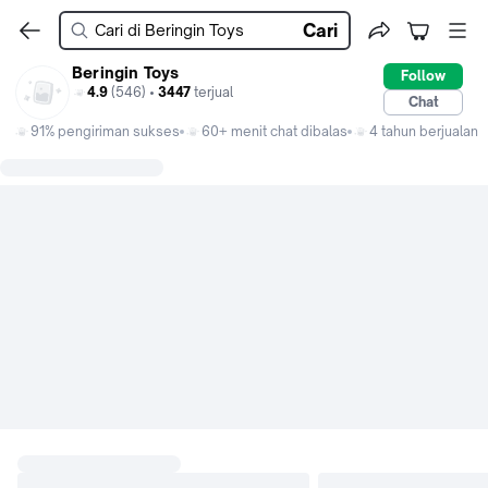
Cari
Beringin Toys
Follow
4.9
(546) •
3447
terjual
Chat
91% pengiriman sukses
60+ menit chat dibalas
4 tahun berjualan