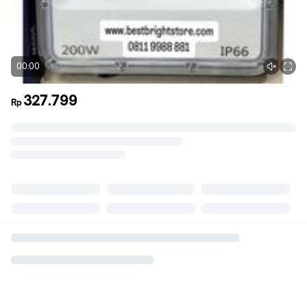
00:00
327.799
Rp