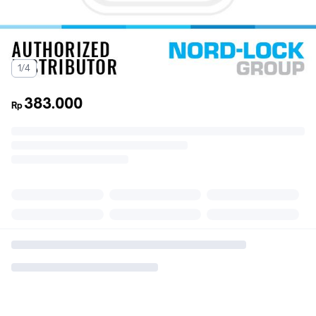
1/4
383.000
Rp