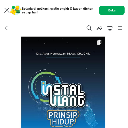
Belanja di aplikasi, gratis ongkir & kupon diskon
Buka
setiap hari!