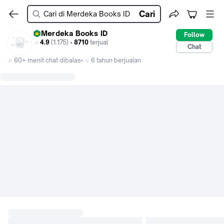
Cari
Merdeka Books ID
Follow
4.9
(1.175) •
8710
terjual
Chat
60+ menit chat dibalas
6 tahun berjualan