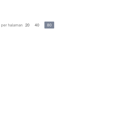
 per halaman
20
40
80