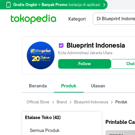
Gratis Ongkir + Banyak Promo
belanja di aplikasi
Di Blueprint Indon
Kategori
Blueprint Indonesia
Kota Administrasi Jakarta Utara
Follow
Chat
Beranda
Produk
Ulasan
Official Store
Brand
Blueprint Indonesia
Produk
Etalase Toko (
42
)
Printable Ca
Semua Produk