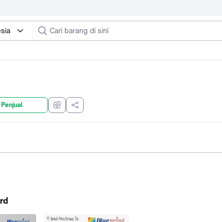
esia
 Penjual
rd