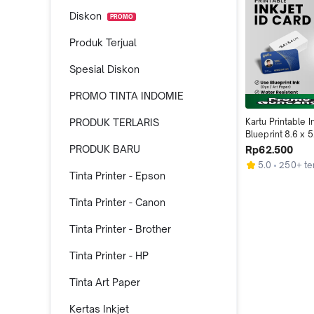
Diskon
PROMO
Produk Terjual
Spesial Diskon
PROMO TINTA INDOMIE
PRODUK TERLARIS
Kartu Printable In
Blueprint 8.6 x 5
micron Box Isi 50
PRODUK BARU
Rp62.500
Epson L8050
5.0
250+ ter
Tinta Printer - Epson
Tinta Printer - Canon
Tinta Printer - Brother
Tinta Printer - HP
Tinta Art Paper
Kertas Inkjet