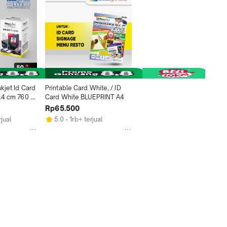
kjet Id Card 
Printable Card White, / ID 
.4 cm 760 
Card White BLUEPRINT A4
pcs Print di 
Rp65.500
jual
5.0
1rb+ terjual