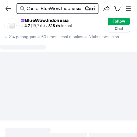
Cari
BlueWow.Indonesia
Follow
4.7
(19,7 rb) •
318 rb
terjual
Chat
214 pelanggan
60+ menit chat dibalas
3 tahun berjualan