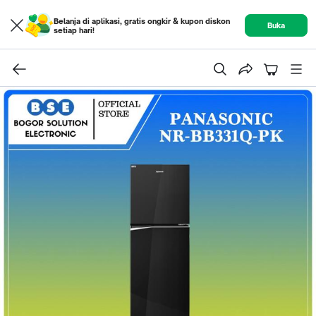
Belanja di aplikasi, gratis ongkir & kupon diskon
Buka
setiap hari!