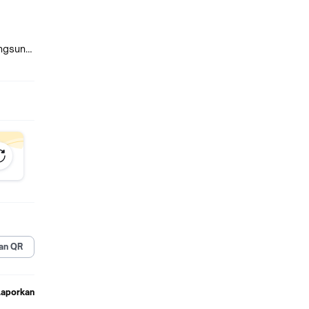
angsung
epada
ng
an QR
ARENA
NDUNG
Laporkan