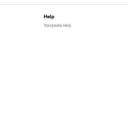
Help
Tokopedia Help
Terms and Condition
Privacy
Keamanan & Privasi
Ikuti Kami