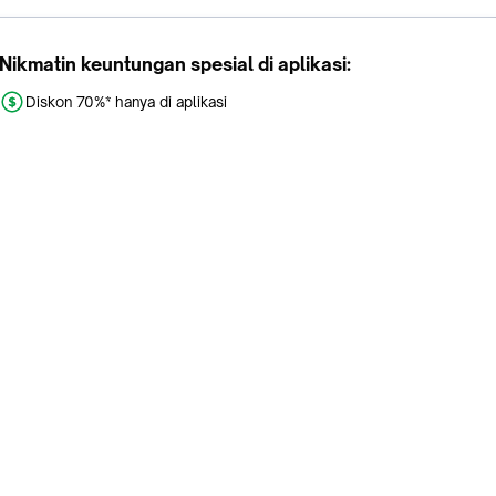
Nikmatin keuntungan spesial di aplikasi:
Diskon 70%* hanya di aplikasi
Promo khusus aplikasi
Gratis Ongkir tiap hari
Buka aplikasi dengan scan QR atau klik tombol:
Pelajari Selengkapnya