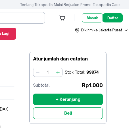
Tentang Tokopedia
Mulai Berjualan
Promo
Tokopedia Care
Masuk
Daftar
Dikirim ke
Jakarta Pusat
 Lagi
Atur jumlah dan catatan
Stok
Total
:
99974
jumlah
Rp1.000
Subtotal
+ Keranjang
IDAK
Beli
i