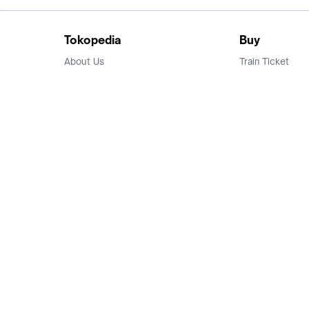
Tokopedia
Buy
About Us
Train Ticket
Career
Flight Ticket
Blog
Ticket Events
Tokopedia Salam
Hotlist
Hotel
Category
Bridestory
Sell
Parentstory
Seller Center
Tokopedia Dictionary
Mitra Toppers
Mall
Register Mall
Tokopedia Apps
Billing & Top up
Deals Tokopedia