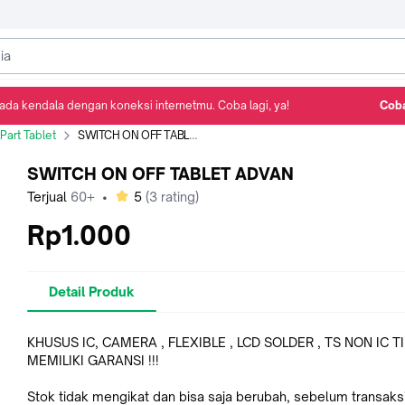
ada kendala dengan koneksi internetmu. Coba lagi, ya!
Coba
Detail Produk
Ulasan
Rekomendasi
Part Tablet
SWITCH ON OFF TABLET ADVAN
SWITCH ON OFF TABLET ADVAN
bintang
Terjual
60+
•
5
(
3
rating)
Rp1.000
Detail Produk
KHUSUS IC, CAMERA , FLEXIBLE , LCD SOLDER , TS NON IC T
MEMILIKI GARANSI !!!
Stok tidak mengikat dan bisa saja berubah, sebelum transaks