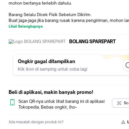
mohon bertanya terlebih dahulu.
Barang Selalu Dicek Fisik Sebelum Dikirim.
Buat jaga-jaga jika barang rusak karena pengiriman, mohon l
konfirmasi.
Lihat Selengkapnya
"Sangat Disarankan Untuk Pemasangan Mohon Diserahkan K
BOLANG SPAREPART
Ahlinya (Teknisi HP)"
Garansi Tes/Coba Tanpa Dirakit 1 Minggu (7 hari) Dari Tanggal
Pengiriman, dengan syarat sebagai berikut :
Ongkir gagal ditampilkan
I
Klik ikon di samping untuk coba lagi
* Segel utuh/tidak rusaki
* Tidak ada bekas lem
* Plastik pelindung depan/belakang masih utuh (jgn coba/ise
dibuka)
Beli di aplikasi, makin banyak promo!
* Flexibel/connector tidak tertekuk/rusak
* Ongkos kirim retur ditanggung pembeli
Scan QR-nya untuk lihat barang ini di aplikasi
Sc
Tokopedia. Bebas ongkir, lho~
(JIKA SAMPAI DIRAKIT, OTOMATIS GARANSI AKAN GUGUR K
AKAN MERUSAK SEGEL/MENINGGALKAN LEM/PLASTIK PELI
Ada masalah dengan produk ini?
RUSAK/ FLEXIBEL TERTEKUK)