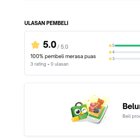
ULASAN PEMBELI
5.0
5
/ 5.0
100%
4
0%
100% pembeli merasa puas
3
0%
3 rating • 0 ulasan
Belu
Beli pro