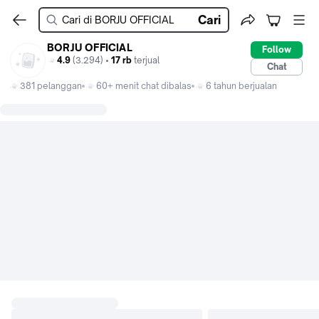
Cari
BORJU OFFICIAL
Follow
4.9
(3.294) •
17 rb
terjual
Chat
381 pelanggan
60+ menit chat dibalas
6 tahun berjualan