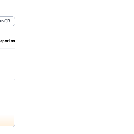
H
an QR
Laporkan
asli
da