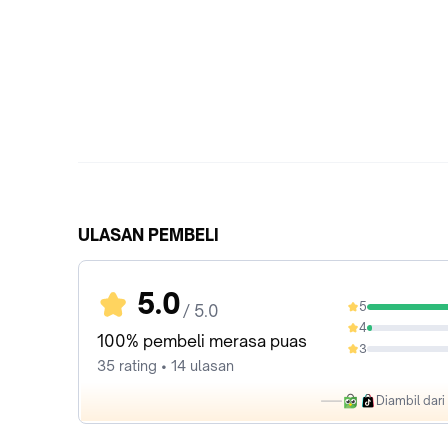
ULASAN PEMBELI
5.0
5
/ 5.0
97.14%
4
2.86%
100% pembeli merasa puas
3
0%
35 rating • 14 ulasan
Diambil dar