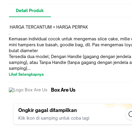
Detail Produk
HARGA TERCANTUM = HARGA PERPAK
.
Kemasan individual cocok untuk mengemas slice cake, mille 
mini hampers kue basah, goodie bag, dll. Pas mengemas loy
bulat diameter
Tersedia dua model; Dengan Handle (gagang dengan jendela
samping), atau Tanpa Handle (tanpa gagang dengan jendela a
samping).
.
Lihat Selengkapnya
— FP Slice Cake —
Style : FP Slice Cake
Box Are Us
Color : Brown
Material : Kraft 275gsm
Size : 13 x 13 x 7cm (garis lurus 12.5cm)
Price : Rp.1,200/pcs (Lokal)
Ongkir gagal ditampilkan
Qty/pack : 50pcs
Klik ikon di samping untuk coba lagi
Note: Sudah Laminasi interior anti rembes minyak, butter.