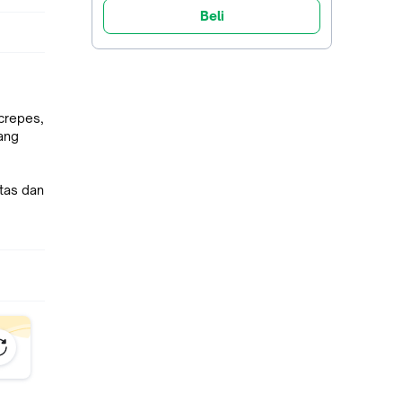
Beli
crepes,
ang
tas dan