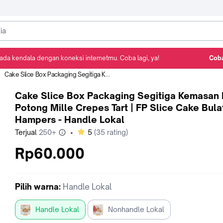
ada kendala dengan koneksi internetmu. Coba lagi, ya!
Coba
Detail Produk
Ulasan
Rekomendasi
Cake Slice Box Packaging Segitiga Kemasan Kue Potong Mille Crepes Tart | FP Slice Cake Bulat Hampers - Handle Lokal
Cake Slice Box Packaging Segitiga Kemasan
Potong Mille Crepes Tart | FP Slice Cake Bula
Hampers - Handle Lokal
bintang
Terjual
250+
•
5
(
35
rating)
Rp60.000
Pilih
warna
:
Handle Lokal
Handle Lokal
Nonhandle Lokal