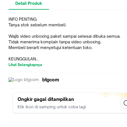
Detail Produk
INFO PENTING
Tanya stok sebelum membeli.
Wajib video unboxing paket sampai selesai dibuka semua.
Tidak menerima komplain tanpa video unboxing.
Membeli berarti menyetujui ketentuan toko.
KEUNGGULAN
HiFi Bass Experience
Lihat Selengkapnya
Nikmati pengalaman audio yang mendalam dengan bass HiFi
kuat dan jernih. Headphone ini dirancang untuk memberikan s
btgcom
yang kaya dan detail, membuat setiap lagu terdengar luar bi
BT 5.4 Connectivity
Dapatkan koneksi yang stabil dan cepat dengan teknologi Bl
Ongkir gagal ditampilkan
5.4 terbaru. Nikmati kebebasan tanpa kabel dan koneksi yang
Klik ikon di samping untuk coba lagi
andal, memastikan pengalaman mendengarkan tanpa ganggu
Ergonomical Design
Dirancang dengan kenyamanan maksimal untuk siapa aja,