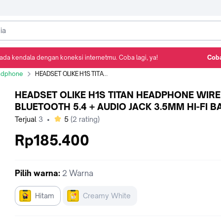
ada kendala dengan koneksi internetmu. Coba lagi, ya!
Coba
Detail Produk
Ulasan
Rekomendasi
adphone
HEADSET OLIKE H1S TITAN HEADPHONE WIRELESS BLUETOOTH 5.4 + AUDIO JACK 3.5MM HI-FI BASS
HEADSET OLIKE H1S TITAN HEADPHONE WIR
BLUETOOTH 5.4 + AUDIO JACK 3.5MM HI-FI B
bintang
Terjual
3
•
5
(
2
rating)
Rp185.400
Pilih
warna
:
2 Warna
Hitam
Creamy White