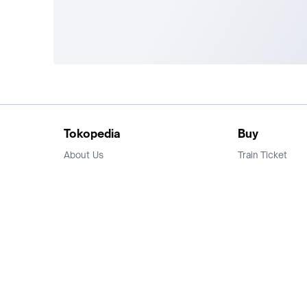
Tokopedia
Buy
About Us
Train Ticket
Career
Flight Ticket
Blog
Ticket Events
Tokopedia Salam
Hotlist
Hotel
Category
Bridestory
Sell
Parentstory
Seller Center
Tokopedia Dictionary