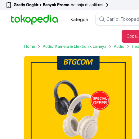
Gratis Ongkir + Banyak Promo
belanja di aplikasi
Kategori
Oops, 
HEADSET OLIKE H1S TITAN HEADPHONE WIRELESS BLUETOOTH 5.4 + AUDIO JACK 3.5MM HI-FI BASS
Home
Audio, Kamera & Elektronik Lainnya
Audio
He