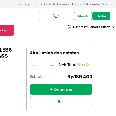
Tentang Tokopedia
Mulai Berjualan
Promo
Tokopedia Care
Masuk
Daftar
Dikirim ke
Jakarta Pusat
 Lagi
ELESS
Atur jumlah dan catatan
ASS
Stok
Total
:
Sisa
2
jumlah
Rp185.400
Subtotal
+ Keranjang
Beli