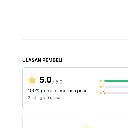
ULASAN PEMBELI
5.0
5
/ 5.0
100%
4
0%
100% pembeli merasa puas
3
0%
2 rating • 0 ulasan