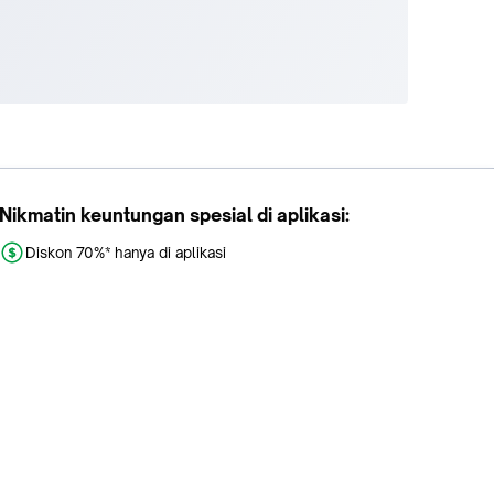
Nikmatin keuntungan spesial di aplikasi:
Diskon 70%* hanya di aplikasi
Promo khusus aplikasi
Gratis Ongkir tiap hari
Buka aplikasi dengan scan QR atau klik tombol: