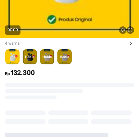
00:00
4 warna
Lihat semua variant:
Putih
Hitam
Light Pink
Light Purple
Habis
Habis
Habis
132.300
Rp