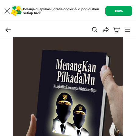
Belanja di aplikasi, gratis ongkir & kupon diskon
Buka
setiap hari!