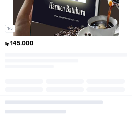
1/5
145.000
Rp