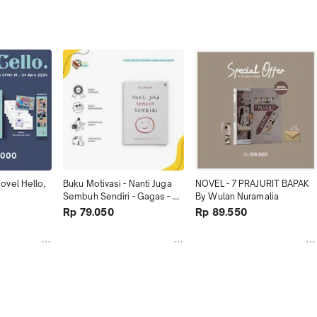
vel Hello, 
Buku Motivasi - Nanti Juga 
NOVEL - 7 PRAJURIT BAPAK 
Sembuh Sendiri - Gagas - 
By Wulan Nuramalia
Bumifiksi
Rp 79.050
Rp 89.550