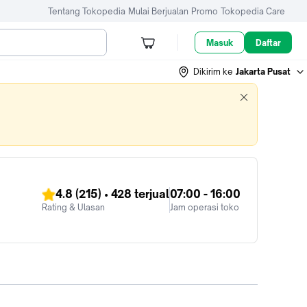
Tentang Tokopedia
Mulai Berjualan
Promo
Tokopedia Care
Masuk
Daftar
Dikirim ke
Jakarta Pusat
4.8
(215)
•
428
terjual
07:00 - 16:00
Rating & Ulasan
Jam operasi toko