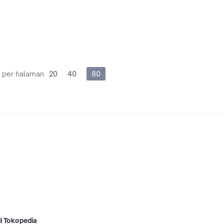
 per halaman
20
40
80
di Tokopedia