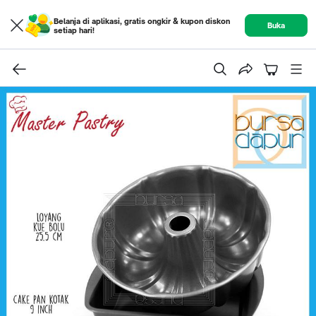
Belanja di aplikasi, gratis ongkir & kupon diskon
Buka
setiap hari!