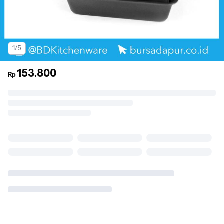
1/5
153.800
Rp