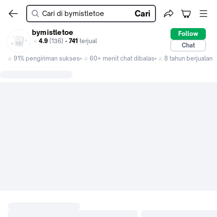
Cari
bymistletoe
Follow
4.9
(136) •
741
terjual
Chat
91% pengiriman sukses
60+ menit chat dibalas
8 tahun berjualan